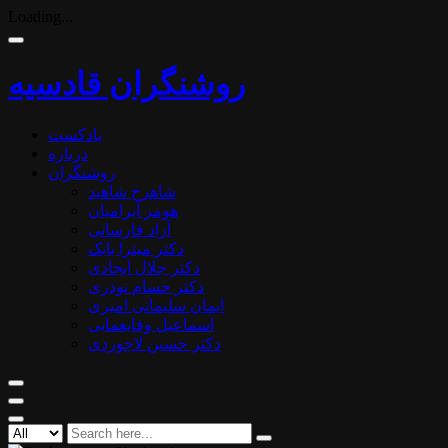
Loading...
روشنگران قادسیه
پادکست
درباره
روشنگران
شاهرخ شاهید
هومر آبرامیان
آزاد فارسانی
دکتر میترا بابک
دکتر جلال ایجادی
دکتر حسام نوذری
ایمان سلیمانی امیری
اسماعیل وفایغمایی
دکتر حسین لاجوردی