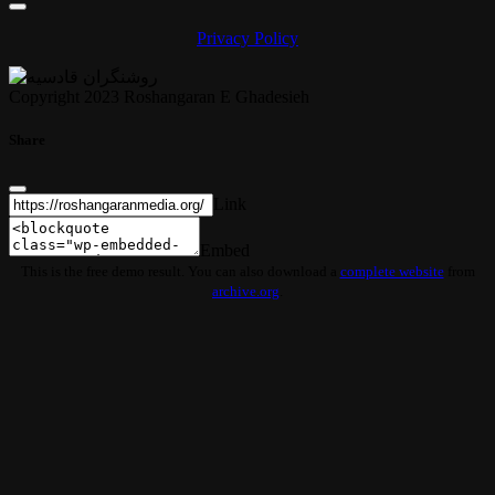
Privacy Policy
Copyright 2023 Roshangaran E Ghadesieh
Share
Link
Embed
This is the free demo result. You can also download a
complete website
from
archive.org
.