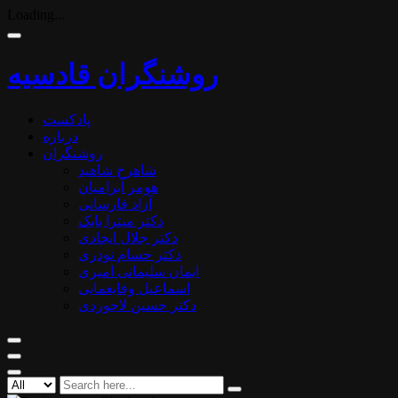
Loading...
روشنگران قادسیه
پادکست
درباره
روشنگران
شاهرخ شاهید
هومر آبرامیان
آزاد فارسانی
دکتر میترا بابک
دکتر جلال ایجادی
دکتر حسام نوذری
ایمان سلیمانی امیری
اسماعیل وفایغمایی
دکتر حسین لاجوردی