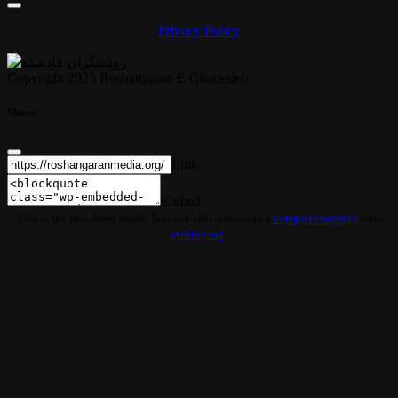
Privacy Policy
Copyright 2023 Roshangaran E Ghadesieh
Share
Link
Embed
This is the free demo result. You can also download a
complete website
from
archive.org
.