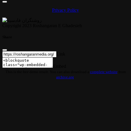
Privacy Policy
Copyright 2023 Roshangaran E Ghadesieh
Share
Link
Embed
This is the free demo result. You can also download a
complete website
from
archive.org
.