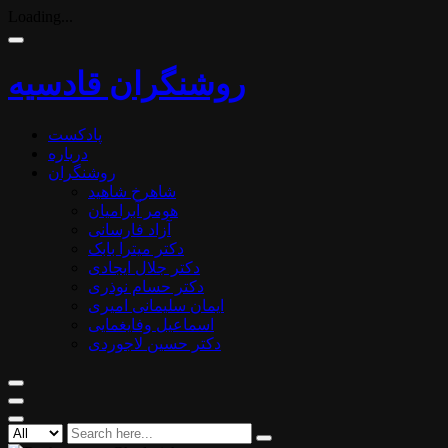
Loading...
روشنگران قادسیه
پادکست
درباره
روشنگران
شاهرخ شاهید
هومر آبرامیان
آزاد فارسانی
دکتر میترا بابک
دکتر جلال ایجادی
دکتر حسام نوذری
ایمان سلیمانی امیری
اسماعیل وفایغمایی
دکتر حسین لاجوردی