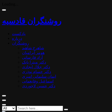
Loading...
روشنگران قادسیه
پادکست
درباره
روشنگران
شاهرخ شاهید
هومر آبرامیان
آزاد فارسانی
دکتر میترا بابک
دکتر جلال ایجادی
دکتر حسام نوذری
ایمان سلیمانی امیری
اسماعیل وفایغمایی
دکتر حسین لاجوردی