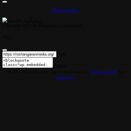
Privacy Policy
Copyright 2023 Roshangaran E Ghadesieh
Share
Link
Embed
This is the free demo result. You can also download a
complete website
from
archive.org
.