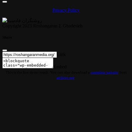
Privacy Policy
Copyright 2023 Roshangaran E Ghadesieh
Share
Link
Embed
This is the free demo result. You can also download a
complete website
from
archive.org
.