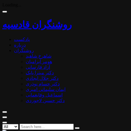
Loading...
روشنگران قادسیه
پادکست
درباره
روشنگران
شاهرخ شاهید
هومر آبرامیان
آزاد فارسانی
دکتر میترا بابک
دکتر جلال ایجادی
دکتر حسام نوذری
ایمان سلیمانی امیری
اسماعیل وفایغمایی
دکتر حسین لاجوردی