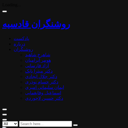
Loading...
روشنگران قادسیه
پادکست
درباره
روشنگران
شاهرخ شاهید
هومر آبرامیان
آزاد فارسانی
دکتر میترا بابک
دکتر جلال ایجادی
دکتر حسام نوذری
ایمان سلیمانی امیری
اسماعیل وفایغمایی
دکتر حسین لاجوردی