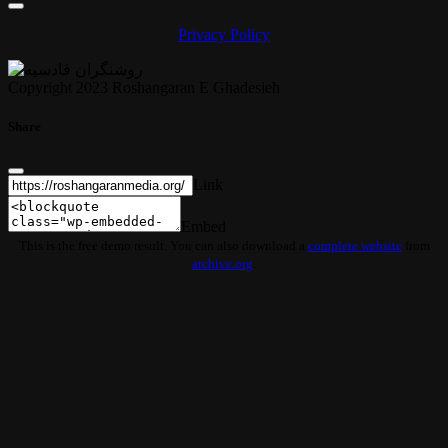
Privacy Policy
Copyright 2023 Roshangaran E Ghadesieh
Share
Link
Embed
This is the free demo result. You can also download a
complete website
from
archive.org
.