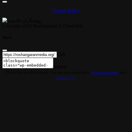
Privacy Policy
Copyright 2023 Roshangaran E Ghadesieh
Share
Link
Embed
This is the free demo result. You can also download a
complete website
from
archive.org
.