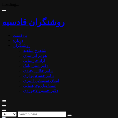
Loading...
روشنگران قادسیه
پادکست
درباره
روشنگران
شاهرخ شاهید
هومر آبرامیان
آزاد فارسانی
دکتر میترا بابک
دکتر جلال ایجادی
دکتر حسام نوذری
ایمان سلیمانی امیری
اسماعیل وفایغمایی
دکتر حسین لاجوردی