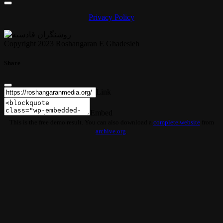
Privacy Policy
Copyright 2023 Roshangaran E Ghadesieh
Share
Link
Embed
This is the free demo result. You can also download a
complete website
from
archive.org
.