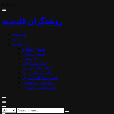
Loading...
روشنگران قادسیه
پادکست
درباره
روشنگران
شاهرخ شاهید
هومر آبرامیان
آزاد فارسانی
دکتر میترا بابک
دکتر جلال ایجادی
دکتر حسام نوذری
ایمان سلیمانی امیری
اسماعیل وفایغمایی
دکتر حسین لاجوردی