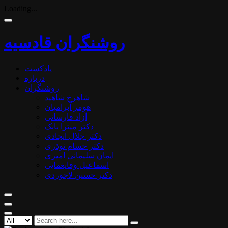
Loading...
روشنگران قادسیه
پادکست
درباره
روشنگران
شاهرخ شاهید
هومر آبرامیان
آزاد فارسانی
دکتر میترا بابک
دکتر جلال ایجادی
دکتر حسام نوذری
ایمان سلیمانی امیری
اسماعیل وفایغمایی
دکتر حسین لاجوردی