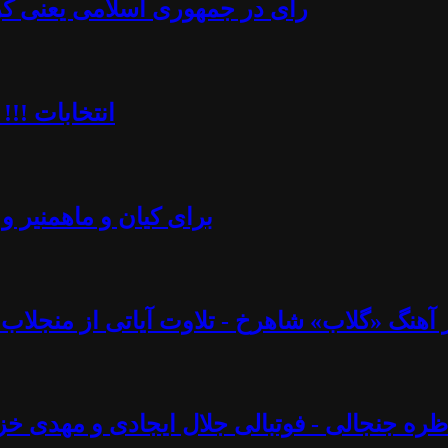
رأی در جمهوری اسلامی یعنی کُرن
انتخابات !!!
برای کیان و ماهمنیر و 
نگ «گلاب» شاهرخ - تلاوت آیاتی از منجلاب قرآن (۸۲) - آزاد فارسانی، روشنگ
ره جنجالی - فوتبالی جلال ایجادی و مهدی خز