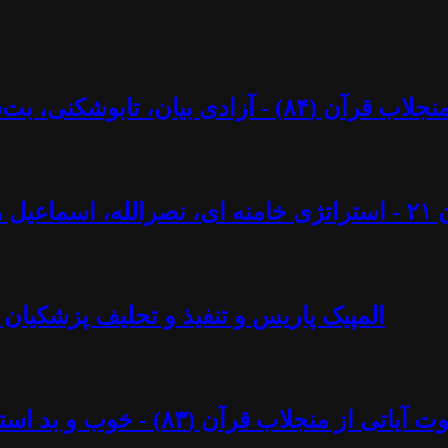
کنی، بت‌شکنی – مرزها و محدودیت‌ها؟ - آزاد فارسانی
ل ایجادی
المپیک پاریس و تنفیذ و تحلیف پزشکیان 
د استبداد پهلوی - آزاد فارسانی، روشنگران قادسیه