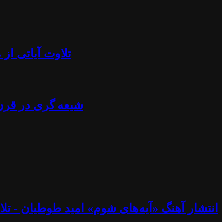
تلاوت آیاتی از منجلاب قرآن (۸۴) - آزادی بیان، تابوش
شیعه گری در قرن ۲۱ - استراتژی خامنه ای، نصرالله، اسماعیل هنیه، پوتین، چاوز و مادورو - دکتر جلا
انتشار آهنگ «آیه‌های شوم» امید طوطیان - تلاوت آیاتی از منجلاب قرآن (۸۳) - خوب و ب