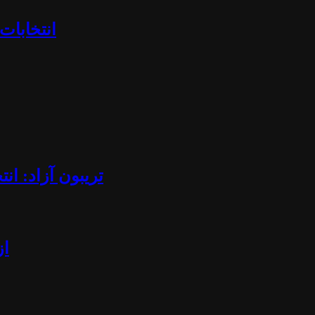
«انتخابا
تریبون آزاد: ان
از