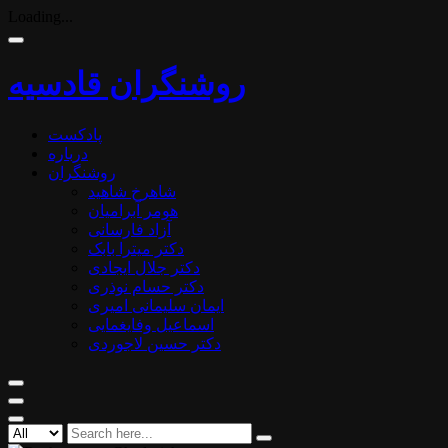
Loading...
روشنگران قادسیه
پادکست
درباره
روشنگران
شاهرخ شاهید
هومر آبرامیان
آزاد فارسانی
دکتر میترا بابک
دکتر جلال ایجادی
دکتر حسام نوذری
ایمان سلیمانی امیری
اسماعیل وفایغمایی
دکتر حسین لاجوردی