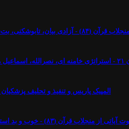
کنی، بت‌شکنی – مرزها و محدودیت‌ها؟ - آزاد فارسانی
ل ایجادی
المپیک پاریس و تنفیذ و تحلیف پزشکیان 
د استبداد پهلوی - آزاد فارسانی، روشنگران قادسیه