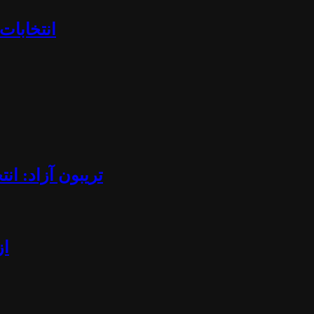
«انتخابا
تریبون آزاد: ان
از