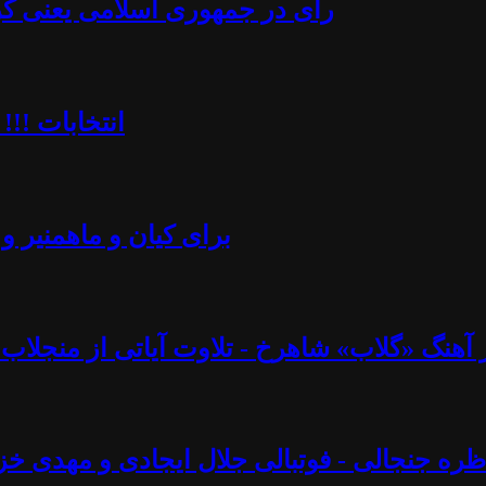
رأی در جمهوری اسلامی یعنی کُرن
انتخابات !!!
برای کیان و ماهمنیر و 
نگ «گلاب» شاهرخ - تلاوت آیاتی از منجلاب قرآن (۸۲) - آزاد فارسانی، روشنگ
ره جنجالی - فوتبالی جلال ایجادی و مهدی خز