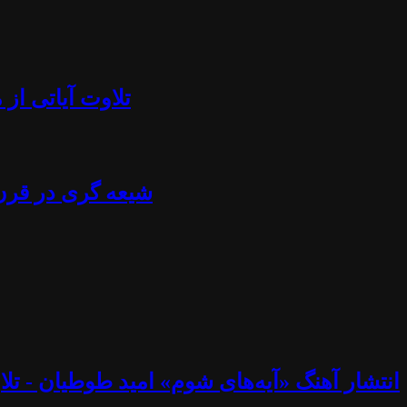
تلاوت آیاتی از منجلاب قرآن (۸۴) - آزادی بیان، تابوش
شیعه گری در قرن ۲۱ - استراتژی خامنه ای، نصرالله، اسماعیل هنیه، پوتین، چاوز و مادورو - دکتر جلا
انتشار آهنگ «آیه‌های شوم» امید طوطیان - تلاوت آیاتی از منجلاب قرآن (۸۳) - خوب و ب