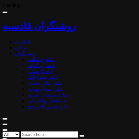
Loading...
روشنگران قادسیه
پادکست
درباره
روشنگران
شاهرخ شاهید
هومر آبرامیان
آزاد فارسانی
دکتر میترا بابک
دکتر جلال ایجادی
دکتر حسام نوذری
ایمان سلیمانی امیری
اسماعیل وفایغمایی
دکتر حسین لاجوردی