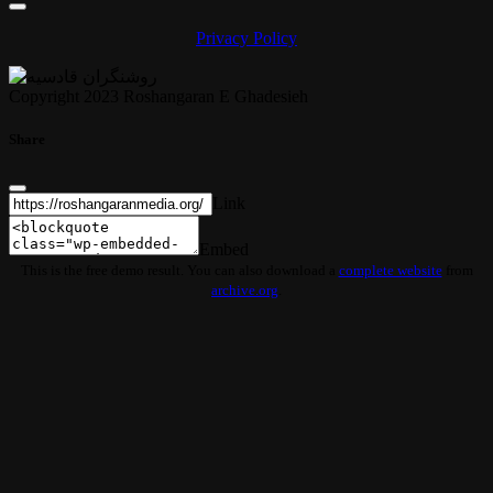
Privacy Policy
Copyright 2023 Roshangaran E Ghadesieh
Share
Link
Embed
This is the free demo result. You can also download a
complete website
from
archive.org
.