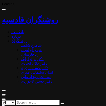
Loading...
روشنگران قادسیه
پادکست
درباره
روشنگران
شاهرخ شاهید
هومر آبرامیان
آزاد فارسانی
دکتر میترا بابک
دکتر جلال ایجادی
دکتر حسام نوذری
ایمان سلیمانی امیری
اسماعیل وفایغمایی
دکتر حسین لاجوردی