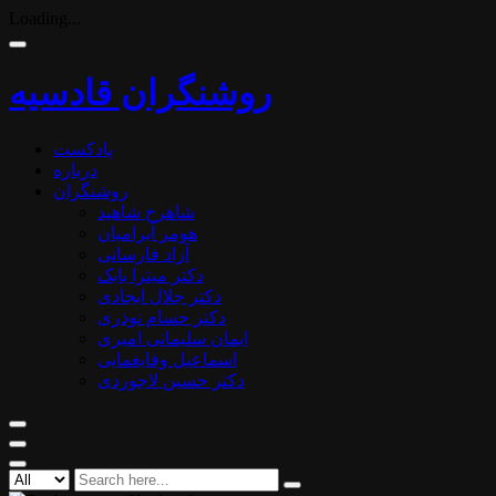
Loading...
روشنگران قادسیه
پادکست
درباره
روشنگران
شاهرخ شاهید
هومر آبرامیان
آزاد فارسانی
دکتر میترا بابک
دکتر جلال ایجادی
دکتر حسام نوذری
ایمان سلیمانی امیری
اسماعیل وفایغمایی
دکتر حسین لاجوردی