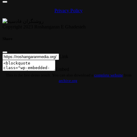
Privacy Policy
Copyright 2023 Roshangaran E Ghadesieh
Share
Link
Embed
This is the free demo result. You can also download a
complete website
from
archive.org
.