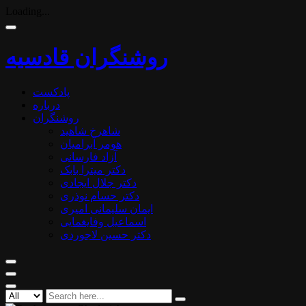
Loading...
روشنگران قادسیه
پادکست
درباره
روشنگران
شاهرخ شاهید
هومر آبرامیان
آزاد فارسانی
دکتر میترا بابک
دکتر جلال ایجادی
دکتر حسام نوذری
ایمان سلیمانی امیری
اسماعیل وفایغمایی
دکتر حسین لاجوردی