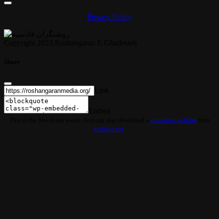
Privacy Policy
Copyright 2023 Roshangaran E Ghadesieh
Share
Link
Embed
This is the free demo result. You can also download a
complete website
from
archive.org
.