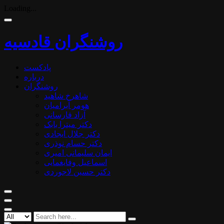
Loading...
روشنگران قادسیه
پادکست
درباره
روشنگران
شاهرخ شاهید
هومر آبرامیان
آزاد فارسانی
دکتر میترا بابک
دکتر جلال ایجادی
دکتر حسام نوذری
ایمان سلیمانی امیری
اسماعیل وفایغمایی
دکتر حسین لاجوردی