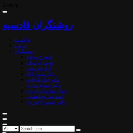
Loading...
روشنگران قادسیه
پادکست
درباره
روشنگران
شاهرخ شاهید
هومر آبرامیان
آزاد فارسانی
دکتر میترا بابک
دکتر جلال ایجادی
دکتر حسام نوذری
ایمان سلیمانی امیری
اسماعیل وفایغمایی
دکتر حسین لاجوردی