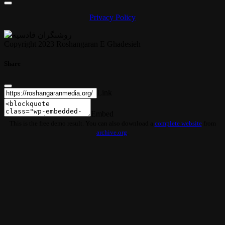
Privacy Policy
Copyright 2023 Roshangaran E Ghadesieh
Share
Link
Embed
This is the free demo result. You can also download a
complete website
from
archive.org
.