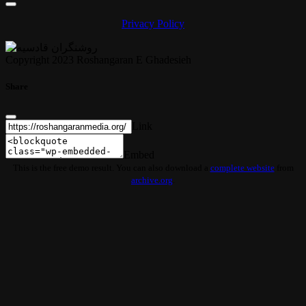
Privacy Policy
Copyright 2023 Roshangaran E Ghadesieh
Share
Link
Embed
This is the free demo result. You can also download a
complete website
from
archive.org
.