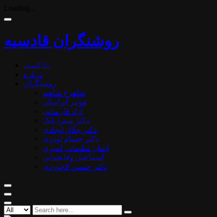
Loading...
روشنگران قادسیه
پادکست
درباره
روشنگران
شاهرخ شاهید
هومر آبرامیان
آزاد فارسانی
دکتر میترا بابک
دکتر جلال ایجادی
دکتر حسام نوذری
ایمان سلیمانی امیری
اسماعیل وفایغمایی
دکتر حسین لاجوردی