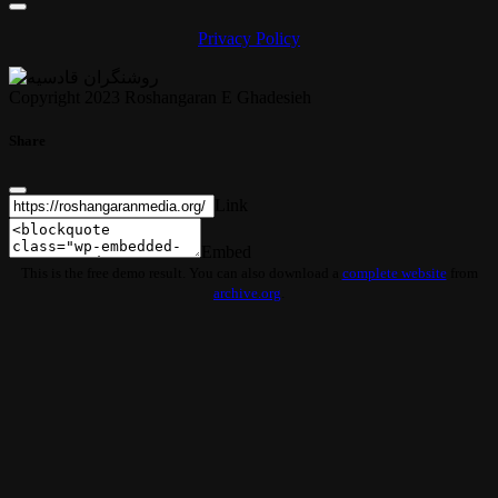
Privacy Policy
Copyright 2023 Roshangaran E Ghadesieh
Share
Link
Embed
This is the free demo result. You can also download a
complete website
from
archive.org
.