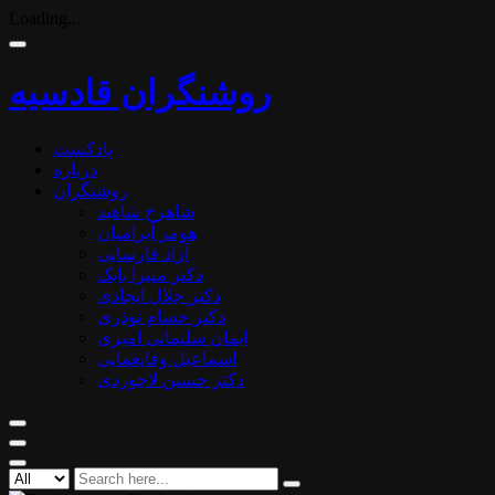
Loading...
روشنگران قادسیه
پادکست
درباره
روشنگران
شاهرخ شاهید
هومر آبرامیان
آزاد فارسانی
دکتر میترا بابک
دکتر جلال ایجادی
دکتر حسام نوذری
ایمان سلیمانی امیری
اسماعیل وفایغمایی
دکتر حسین لاجوردی