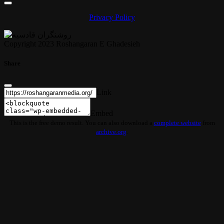
Privacy Policy
Copyright 2023 Roshangaran E Ghadesieh
Share
Link
Embed
This is the free demo result. You can also download a
complete website
from
archive.org
.