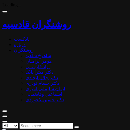
Loading...
روشنگران قادسیه
پادکست
درباره
روشنگران
شاهرخ شاهید
هومر آبرامیان
آزاد فارسانی
دکتر میترا بابک
دکتر جلال ایجادی
دکتر حسام نوذری
ایمان سلیمانی امیری
اسماعیل وفایغمایی
دکتر حسین لاجوردی