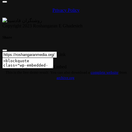
Privacy Policy
Copyright 2023 Roshangaran E Ghadesieh
Share
Link
Embed
This is the free demo result. You can also download a
complete website
from
archive.org
.