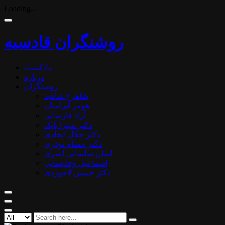
Loading...
روشنگران قادسیه
پادکست
درباره
روشنگران
شاهرخ شاهید
هومر آبرامیان
آزاد فارسانی
دکتر میترا بابک
دکتر جلال ایجادی
دکتر حسام نوذری
ایمان سلیمانی امیری
اسماعیل وفایغمایی
دکتر حسین لاجوردی