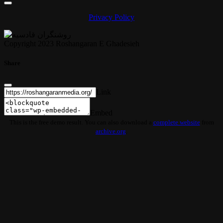
Privacy Policy
Copyright 2023 Roshangaran E Ghadesieh
Share
Link
Embed
This is the free demo result. You can also download a
complete website
from
archive.org
.