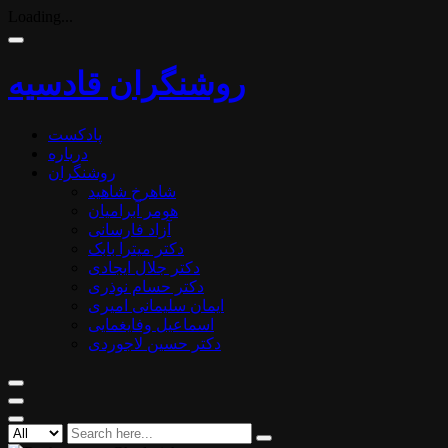
Loading...
روشنگران قادسیه
پادکست
درباره
روشنگران
شاهرخ شاهید
هومر آبرامیان
آزاد فارسانی
دکتر میترا بابک
دکتر جلال ایجادی
دکتر حسام نوذری
ایمان سلیمانی امیری
اسماعیل وفایغمایی
دکتر حسین لاجوردی