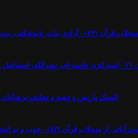
کنی، بت‌شکنی – مرزها و محدودیت‌ها؟ - آزاد فارسانی
ل ایجادی
المپیک پاریس و تنفیذ و تحلیف پزشکیان 
د استبداد پهلوی - آزاد فارسانی، روشنگران قادسیه