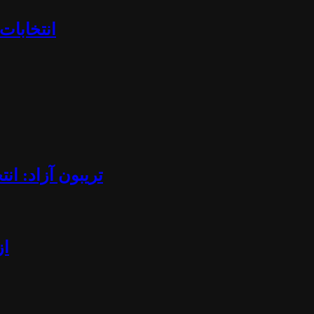
«انتخابا
تریبون آزاد: ان
از