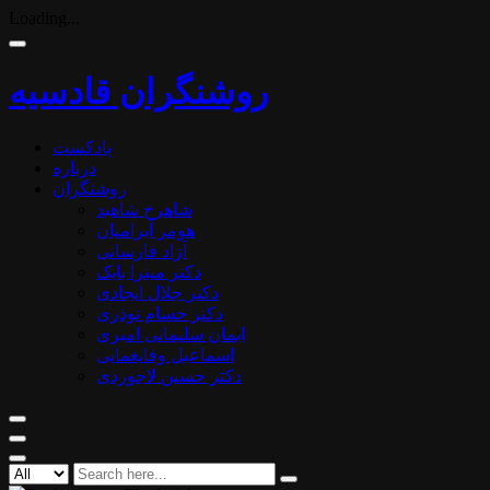
Loading...
روشنگران قادسیه
پادکست
درباره
روشنگران
شاهرخ شاهید
هومر آبرامیان
آزاد فارسانی
دکتر میترا بابک
دکتر جلال ایجادی
دکتر حسام نوذری
ایمان سلیمانی امیری
اسماعیل وفایغمایی
دکتر حسین لاجوردی