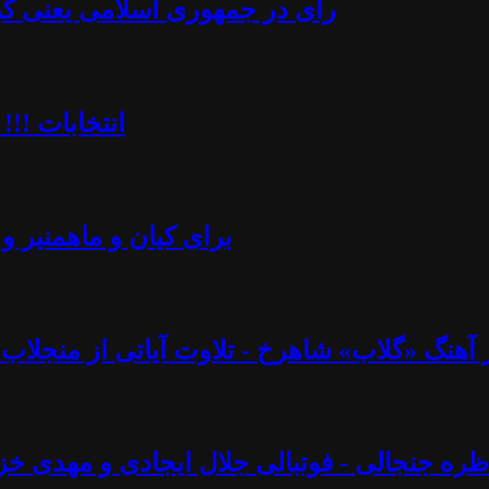
رأی در جمهوری اسلامی یعنی کُرن
انتخابات !!!
برای کیان و ماهمنیر و 
نگ «گلاب» شاهرخ - تلاوت آیاتی از منجلاب قرآن (۸۲) - آزاد فارسانی، روشنگ
ره جنجالی - فوتبالی جلال ایجادی و مهدی خز