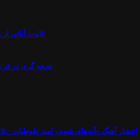
تلاوت آیاتی از منجلاب قرآن (۸۴) - آزادی بیان، تابوش
شیعه گری در قرن ۲۱ - استراتژی خامنه ای، نصرالله، اسماعیل هنیه، پوتین، چاوز و مادورو - دکتر جلا
انتشار آهنگ «آیه‌های شوم» امید طوطیان - تلاوت آیاتی از منجلاب قرآن (۸۳) - خوب و ب