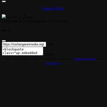
Privacy Policy
Copyright 2023 Roshangaran E Ghadesieh
Share
Link
Embed
This is the free demo result. You can also download a
complete website
from
archive.org
.