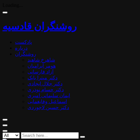
Loading...
روشنگران قادسیه
پادکست
درباره
روشنگران
شاهرخ شاهید
هومر آبرامیان
آزاد فارسانی
دکتر میترا بابک
دکتر جلال ایجادی
دکتر حسام نوذری
ایمان سلیمانی امیری
اسماعیل وفایغمایی
دکتر حسین لاجوردی