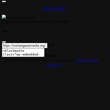
Privacy Policy
Copyright 2023 Roshangaran E Ghadesieh
Share
Link
Embed
This is the free demo result. You can also download a
complete website
from
archive.org
.