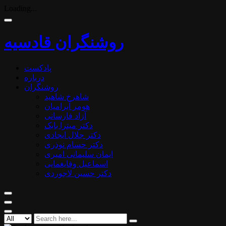
Loading...
روشنگران قادسیه
پادکست
درباره
روشنگران
شاهرخ شاهید
هومر آبرامیان
آزاد فارسانی
دکتر میترا بابک
دکتر جلال ایجادی
دکتر حسام نوذری
ایمان سلیمانی امیری
اسماعیل وفایغمایی
دکتر حسین لاجوردی