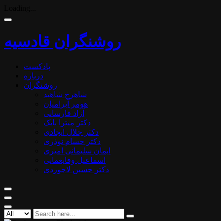
Loading...
روشنگران قادسیه
پادکست
درباره
روشنگران
شاهرخ شاهید
هومر آبرامیان
آزاد فارسانی
دکتر میترا بابک
دکتر جلال ایجادی
دکتر حسام نوذری
ایمان سلیمانی امیری
اسماعیل وفایغمایی
دکتر حسین لاجوردی