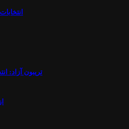
«انتخابا
تریبون آزاد: ان
از