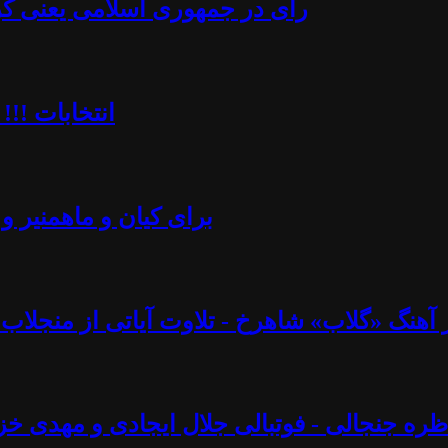
رأی در جمهوری اسلامی یعنی کُرن
انتخابات !!!
برای کیان و ماهمنیر و 
نگ «گلاب» شاهرخ - تلاوت آیاتی از منجلاب قرآن (۸۲) - آزاد فارسانی، روشنگ
ره جنجالی - فوتبالی جلال ایجادی و مهدی خز