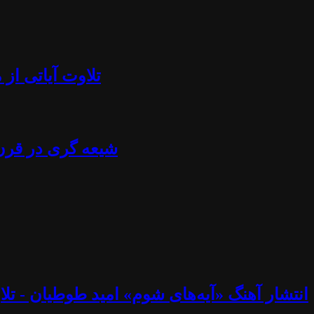
تلاوت آیاتی از منجلاب قرآن (۸۴) - آزادی بیان، تابوش
شیعه گری در قرن ۲۱ - استراتژی خامنه ای، نصرالله، اسماعیل هنیه، پوتین، چاوز و مادورو - دکتر جلا
انتشار آهنگ «آیه‌های شوم» امید طوطیان - تلاوت آیاتی از منجلاب قرآن (۸۳) - خوب و ب