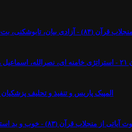
کنی، بت‌شکنی – مرزها و محدودیت‌ها؟ - آزاد فارسانی
ل ایجادی
المپیک پاریس و تنفیذ و تحلیف پزشکیان 
د استبداد پهلوی - آزاد فارسانی، روشنگران قادسیه