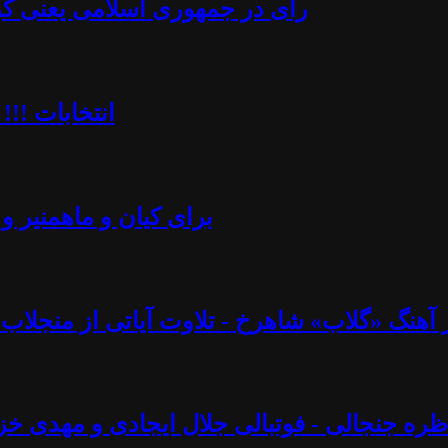
رأی در جمهوری اسلامی یعنی کُرن
انتخابات !!!
برای کیان و ماهمنیر و 
نگ «گلاب» شاهرخ - تلاوت آیاتی از منجلاب قرآن (۸۲) - آزاد فارسانی، روشنگ
ره جنجالی - فوتبالی جلال ایجادی و مهدی خز