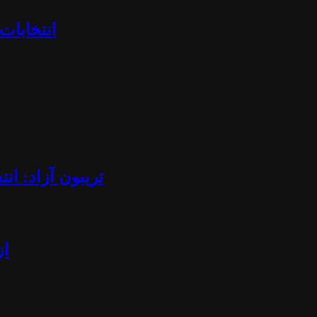
«انتخابا
تریبون آزاد: ان
از