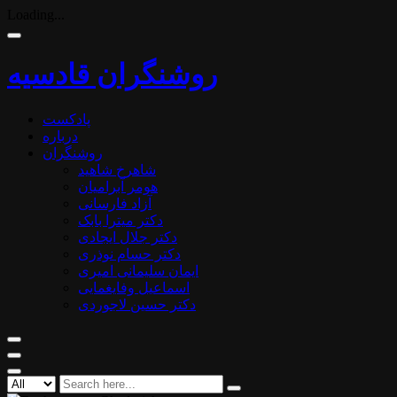
Loading...
روشنگران قادسیه
پادکست
درباره
روشنگران
شاهرخ شاهید
هومر آبرامیان
آزاد فارسانی
دکتر میترا بابک
دکتر جلال ایجادی
دکتر حسام نوذری
ایمان سلیمانی امیری
اسماعیل وفایغمایی
دکتر حسین لاجوردی