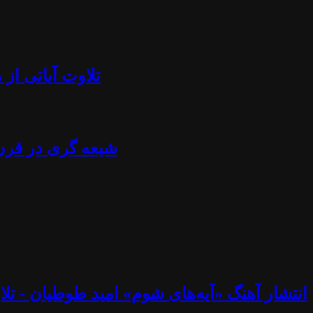
تلاوت آیاتی از منجلاب قرآن (۸۴) - آزادی بیان، تابوش
شیعه گری در قرن ۲۱ - استراتژی خامنه ای، نصرالله، اسماعیل هنیه، پوتین، چاوز و مادورو - دکتر جلا
انتشار آهنگ «آیه‌های شوم» امید طوطیان - تلاوت آیاتی از منجلاب قرآن (۸۳) - خوب و ب