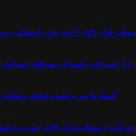
کنی، بت‌شکنی – مرزها و محدودیت‌ها؟ - آزاد فارسانی
ل ایجادی
المپیک پاریس و تنفیذ و تحلیف پزشکیان 
د استبداد پهلوی - آزاد فارسانی، روشنگران قادسیه