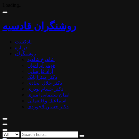
Loading...
روشنگران قادسیه
پادکست
درباره
روشنگران
شاهرخ شاهید
هومر آبرامیان
آزاد فارسانی
دکتر میترا بابک
دکتر جلال ایجادی
دکتر حسام نوذری
ایمان سلیمانی امیری
اسماعیل وفایغمایی
دکتر حسین لاجوردی