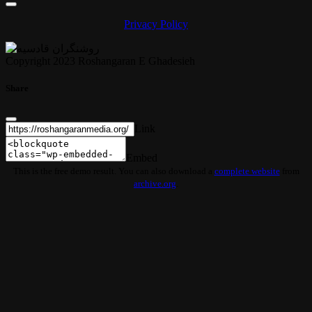
Privacy Policy
Copyright 2023 Roshangaran E Ghadesieh
Share
Link
Embed
This is the free demo result. You can also download a
complete website
from
archive.org
.