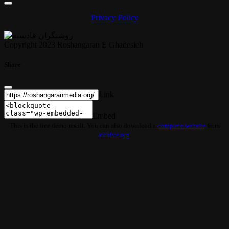
Privacy Policy
Copyright 2023 Roshangaran E Ghadesieh
Share
Link
Embed
This is the free demo result. You can also download a
complete website
from
archive.org
.