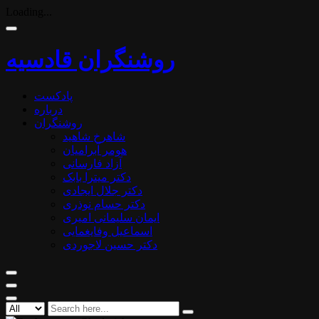
Loading...
روشنگران قادسیه
پادکست
درباره
روشنگران
شاهرخ شاهید
هومر آبرامیان
آزاد فارسانی
دکتر میترا بابک
دکتر جلال ایجادی
دکتر حسام نوذری
ایمان سلیمانی امیری
اسماعیل وفایغمایی
دکتر حسین لاجوردی