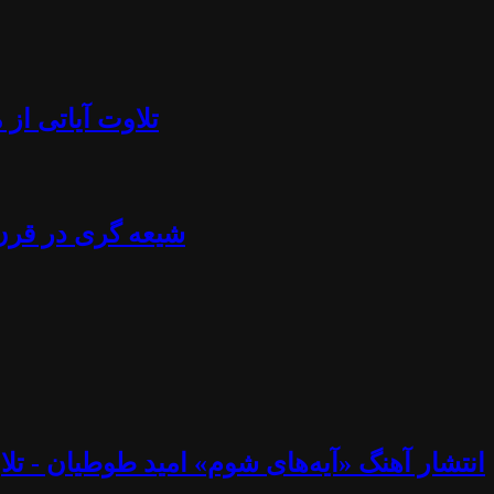
تلاوت آیاتی از منجلاب قرآن (۸۴) - آزادی بیان، تابوش
شیعه گری در قرن ۲۱ - استراتژی خامنه ای، نصرالله، اسماعیل هنیه، پوتین، چاوز و مادورو - دکتر جلا
انتشار آهنگ «آیه‌های شوم» امید طوطیان - تلاوت آیاتی از منجلاب قرآن (۸۳) - خوب و ب