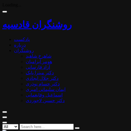
Loading...
روشنگران قادسیه
پادکست
درباره
روشنگران
شاهرخ شاهید
هومر آبرامیان
آزاد فارسانی
دکتر میترا بابک
دکتر جلال ایجادی
دکتر حسام نوذری
ایمان سلیمانی امیری
اسماعیل وفایغمایی
دکتر حسین لاجوردی