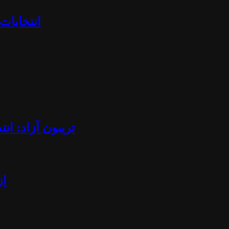
«انتخابا
تریبون آزاد: ان
از