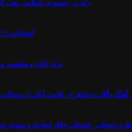
رأی در جمهوری اسلامی یعنی کُرن
انتخابات !!!
برای کیان و ماهمنیر و 
نگ «گلاب» شاهرخ - تلاوت آیاتی از منجلاب قرآن (۸۲) - آزاد فارسانی، روشنگ
ره جنجالی - فوتبالی جلال ایجادی و مهدی خز