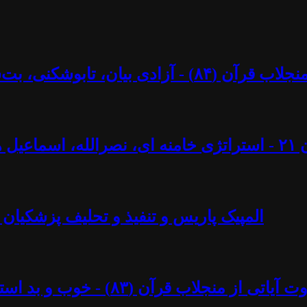
کنی، بت‌شکنی – مرزها و محدودیت‌ها؟ - آزاد فارسانی
ل ایجادی
المپیک پاریس و تنفیذ و تحلیف پزشکیان 
د استبداد پهلوی - آزاد فارسانی، روشنگران قادسیه