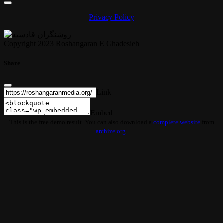
Privacy Policy
Copyright 2023 Roshangaran E Ghadesieh
Share
Link
Embed
This is the free demo result. You can also download a
complete website
from
archive.org
.