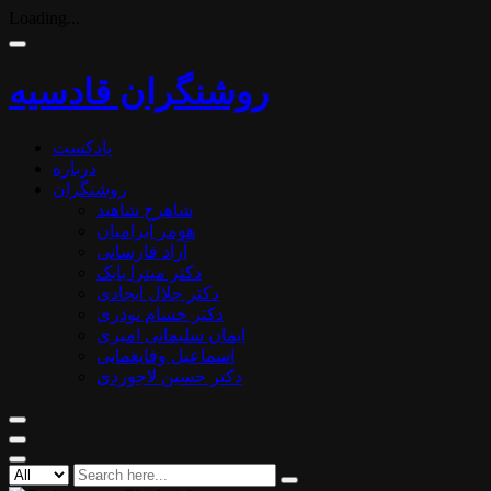
Loading...
روشنگران قادسیه
پادکست
درباره
روشنگران
شاهرخ شاهید
هومر آبرامیان
آزاد فارسانی
دکتر میترا بابک
دکتر جلال ایجادی
دکتر حسام نوذری
ایمان سلیمانی امیری
اسماعیل وفایغمایی
دکتر حسین لاجوردی