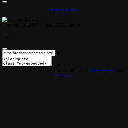
Privacy Policy
Copyright 2023 Roshangaran E Ghadesieh
Share
Link
Embed
This is the free demo result. You can also download a
complete website
from
archive.org
.