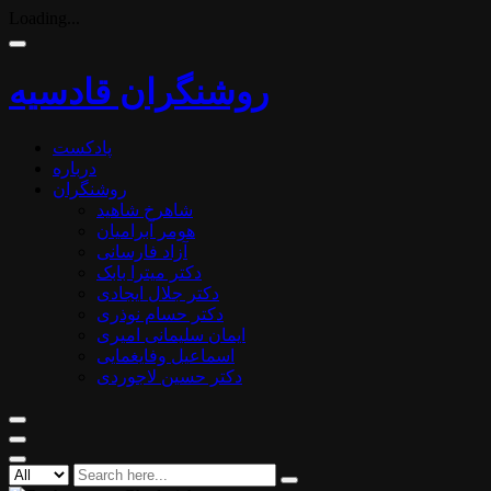
Loading...
روشنگران قادسیه
پادکست
درباره
روشنگران
شاهرخ شاهید
هومر آبرامیان
آزاد فارسانی
دکتر میترا بابک
دکتر جلال ایجادی
دکتر حسام نوذری
ایمان سلیمانی امیری
اسماعیل وفایغمایی
دکتر حسین لاجوردی