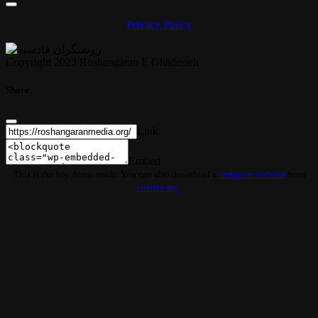
Privacy Policy
Copyright 2023 Roshangaran E Ghadesieh
Share
Link
Embed
This is the free demo result. You can also download a
complete website
from
archive.org
.