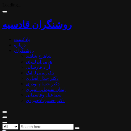
Loading...
روشنگران قادسیه
پادکست
درباره
روشنگران
شاهرخ شاهید
هومر آبرامیان
آزاد فارسانی
دکتر میترا بابک
دکتر جلال ایجادی
دکتر حسام نوذری
ایمان سلیمانی امیری
اسماعیل وفایغمایی
دکتر حسین لاجوردی