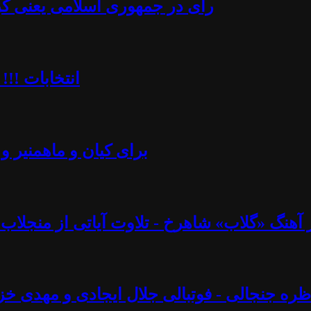
رأی در جمهوری اسلامی یعنی کُرن
انتخابات !!!
برای کیان و ماهمنیر و 
نگ «گلاب» شاهرخ - تلاوت آیاتی از منجلاب قرآن (۸۲) - آزاد فارسانی، روشنگ
ره جنجالی - فوتبالی جلال ایجادی و مهدی خز