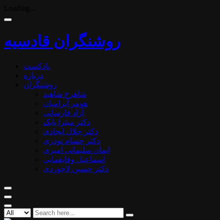
Loading...
روشنگران قادسیه
پادکست
درباره
روشنگران
شاهرخ شاهید
هومر آبرامیان
آزاد فارسانی
دکتر میترا بابک
دکتر جلال ایجادی
دکتر حسام نوذری
ایمان سلیمانی امیری
اسماعیل وفایغمایی
دکتر حسین لاجوردی