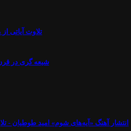
تلاوت آیاتی از منجلاب قرآن (۸۴) - آزادی بیان، تابوش
شیعه گری در قرن ۲۱ - استراتژی خامنه ای، نصرالله، اسماعیل هنیه، پوتین، چاوز و مادورو - دکتر جلا
انتشار آهنگ «آیه‌های شوم» امید طوطیان - تلاوت آیاتی از منجلاب قرآن (۸۳) - خوب و ب