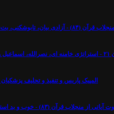
کنی، بت‌شکنی – مرزها و محدودیت‌ها؟ - آزاد فارسانی
ل ایجادی
المپیک پاریس و تنفیذ و تحلیف پزشکیان 
د استبداد پهلوی - آزاد فارسانی، روشنگران قادسیه