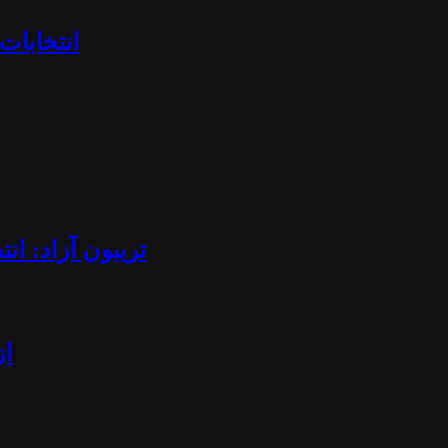
«انتخابا
تریبون آزاد: ان
از