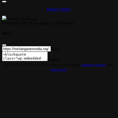
Privacy Policy
Copyright 2023 Roshangaran E Ghadesieh
Share
Link
Embed
This is the free demo result. You can also download a
complete website
from
archive.org
.