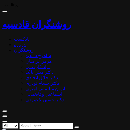
Loading...
روشنگران قادسیه
پادکست
درباره
روشنگران
شاهرخ شاهید
هومر آبرامیان
آزاد فارسانی
دکتر میترا بابک
دکتر جلال ایجادی
دکتر حسام نوذری
ایمان سلیمانی امیری
اسماعیل وفایغمایی
دکتر حسین لاجوردی