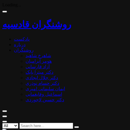
Loading...
روشنگران قادسیه
پادکست
درباره
روشنگران
شاهرخ شاهید
هومر آبرامیان
آزاد فارسانی
دکتر میترا بابک
دکتر جلال ایجادی
دکتر حسام نوذری
ایمان سلیمانی امیری
اسماعیل وفایغمایی
دکتر حسین لاجوردی