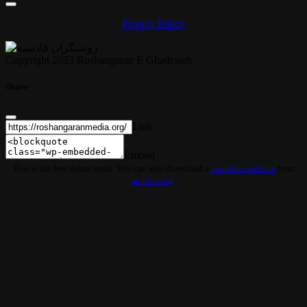
Privacy Policy
Copyright 2023 Roshangaran E Ghadesieh
Share
Link
Embed
This is the free demo result. You can also download a
complete website
from
archive.org
.