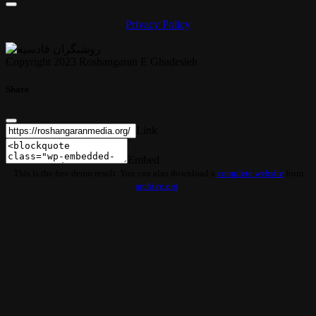
Privacy Policy
Copyright 2023 Roshangaran E Ghadesieh
Share
Link
Embed
This is the free demo result. You can also download a
complete website
from
archive.org
.