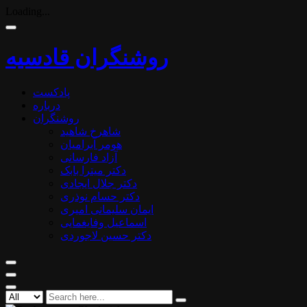
Loading...
روشنگران قادسیه
پادکست
درباره
روشنگران
شاهرخ شاهید
هومر آبرامیان
آزاد فارسانی
دکتر میترا بابک
دکتر جلال ایجادی
دکتر حسام نوذری
ایمان سلیمانی امیری
اسماعیل وفایغمایی
دکتر حسین لاجوردی