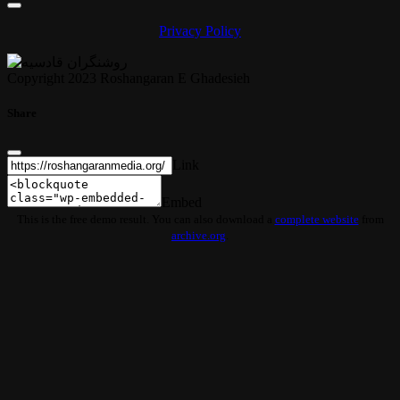
Privacy Policy
Copyright 2023 Roshangaran E Ghadesieh
Share
Link
Embed
This is the free demo result. You can also download a
complete website
from
archive.org
.