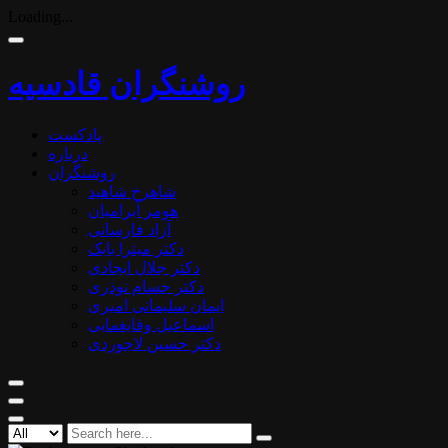
Loading...
روشنگران قادسیه
پادکست
درباره
روشنگران
شاهرخ شاهید
هومر آبرامیان
آزاد فارسانی
دکتر میترا بابک
دکتر جلال ایجادی
دکتر حسام نوذری
ایمان سلیمانی امیری
اسماعیل وفایغمایی
دکتر حسین لاجوردی