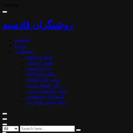
Loading...
روشنگران قادسیه
پادکست
درباره
روشنگران
شاهرخ شاهید
هومر آبرامیان
آزاد فارسانی
دکتر میترا بابک
دکتر جلال ایجادی
دکتر حسام نوذری
ایمان سلیمانی امیری
اسماعیل وفایغمایی
دکتر حسین لاجوردی