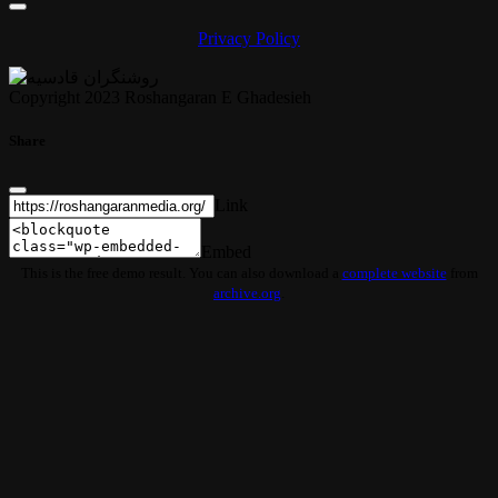
Privacy Policy
Copyright 2023 Roshangaran E Ghadesieh
Share
Link
Embed
This is the free demo result. You can also download a
complete website
from
archive.org
.