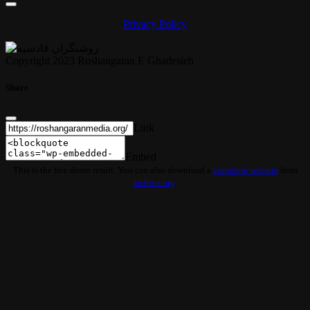
Privacy Policy
Copyright 2023 Roshangaran E Ghadesieh
Share
Link
Embed
This is the free demo result. You can also download a
complete website
from
archive.org
.