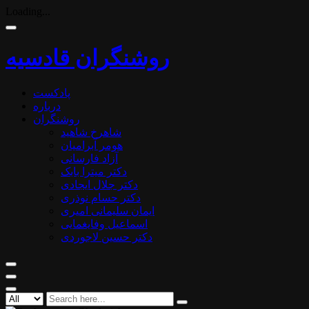
Loading...
روشنگران قادسیه
پادکست
درباره
روشنگران
شاهرخ شاهید
هومر آبرامیان
آزاد فارسانی
دکتر میترا بابک
دکتر جلال ایجادی
دکتر حسام نوذری
ایمان سلیمانی امیری
اسماعیل وفایغمایی
دکتر حسین لاجوردی