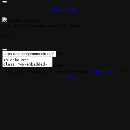
Privacy Policy
Copyright 2023 Roshangaran E Ghadesieh
Share
Link
Embed
This is the free demo result. You can also download a
complete website
from
archive.org
.