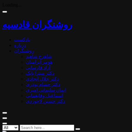
Loading...
روشنگران قادسیه
پادکست
درباره
روشنگران
شاهرخ شاهید
هومر آبرامیان
آزاد فارسانی
دکتر میترا بابک
دکتر جلال ایجادی
دکتر حسام نوذری
ایمان سلیمانی امیری
اسماعیل وفایغمایی
دکتر حسین لاجوردی