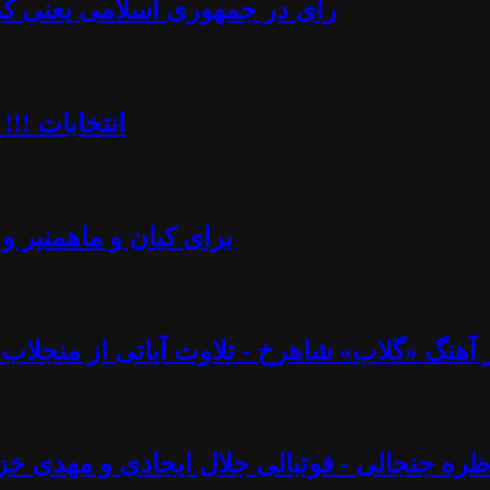
رأی در جمهوری اسلامی یعنی کُرن
انتخابات !!!
برای کیان و ماهمنیر و 
نگ «گلاب» شاهرخ - تلاوت آیاتی از منجلاب قرآن (۸۲) - آزاد فارسانی، روشنگ
ره جنجالی - فوتبالی جلال ایجادی و مهدی خز