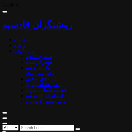
Loading...
روشنگران قادسیه
پادکست
درباره
روشنگران
شاهرخ شاهید
هومر آبرامیان
آزاد فارسانی
دکتر میترا بابک
دکتر جلال ایجادی
دکتر حسام نوذری
ایمان سلیمانی امیری
اسماعیل وفایغمایی
دکتر حسین لاجوردی