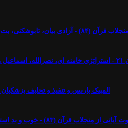
کنی، بت‌شکنی – مرزها و محدودیت‌ها؟ - آزاد فارسانی
ل ایجادی
المپیک پاریس و تنفیذ و تحلیف پزشکیان 
د استبداد پهلوی - آزاد فارسانی، روشنگران قادسیه