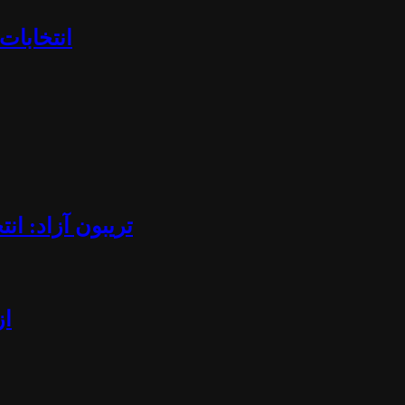
«انتخابا
تریبون آزاد: ان
از