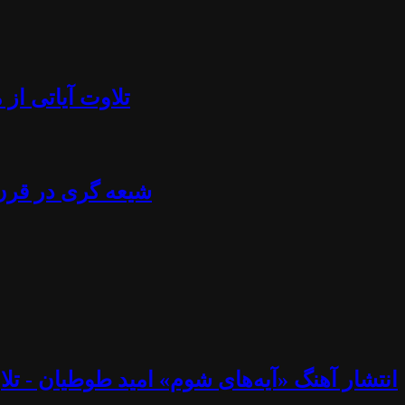
تلاوت آیاتی از منجلاب قرآن (۸۴) - آزادی بیان، تابوش
شیعه گری در قرن ۲۱ - استراتژی خامنه ای، نصرالله، اسماعیل هنیه، پوتین، چاوز و مادورو - دکتر جلا
انتشار آهنگ «آیه‌های شوم» امید طوطیان - تلاوت آیاتی از منجلاب قرآن (۸۳) - خوب و ب