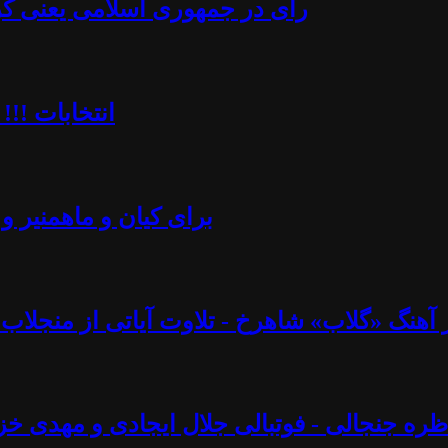
رأی در جمهوری اسلامی یعنی کُرن
انتخابات !!!
برای کیان و ماهمنیر و 
نگ «گلاب» شاهرخ - تلاوت آیاتی از منجلاب قرآن (۸۲) - آزاد فارسانی، روشنگ
ره جنجالی - فوتبالی جلال ایجادی و مهدی خز