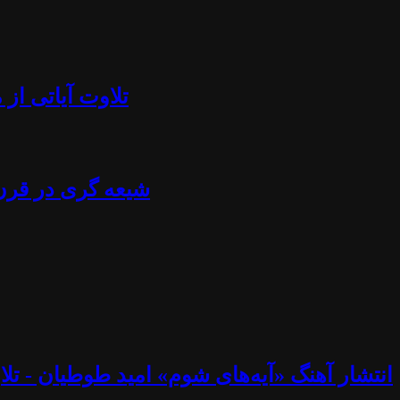
تلاوت آیاتی از منجلاب قرآن (۸۴) - آزادی بیان، تابوش
شیعه گری در قرن ۲۱ - استراتژی خامنه ای، نصرالله، اسماعیل هنیه، پوتین، چاوز و مادورو - دکتر جلا
انتشار آهنگ «آیه‌های شوم» امید طوطیان - تلاوت آیاتی از منجلاب قرآن (۸۳) - خوب و ب