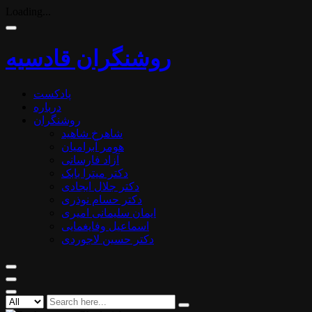
Loading...
روشنگران قادسیه
پادکست
درباره
روشنگران
شاهرخ شاهید
هومر آبرامیان
آزاد فارسانی
دکتر میترا بابک
دکتر جلال ایجادی
دکتر حسام نوذری
ایمان سلیمانی امیری
اسماعیل وفایغمایی
دکتر حسین لاجوردی