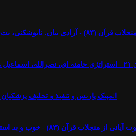
کنی، بت‌شکنی – مرزها و محدودیت‌ها؟ - آزاد فارسانی
ل ایجادی
المپیک پاریس و تنفیذ و تحلیف پزشکیان 
د استبداد پهلوی - آزاد فارسانی، روشنگران قادسیه