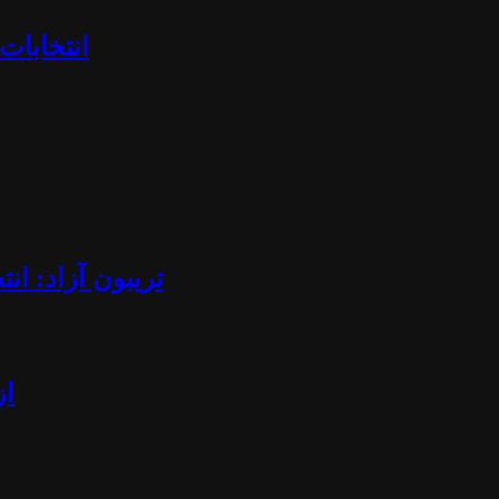
«انتخابا
تریبون آزاد: ان
از